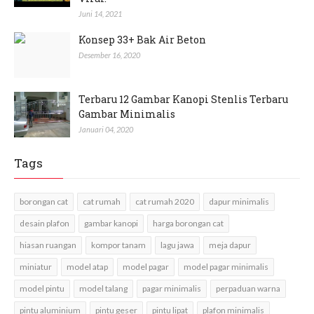
Juni 14, 2021
Konsep 33+ Bak Air Beton
Desember 16, 2020
Terbaru 12 Gambar Kanopi Stenlis Terbaru
Gambar Minimalis
Januari 04, 2020
Tags
borongan cat
cat rumah
cat rumah 2020
dapur minimalis
desain plafon
gambar kanopi
harga borongan cat
hiasan ruangan
kompor tanam
lagu jawa
meja dapur
miniatur
model atap
model pagar
model pagar minimalis
model pintu
model talang
pagar minimalis
perpaduan warna
pintu aluminium
pintu geser
pintu lipat
plafon minimalis