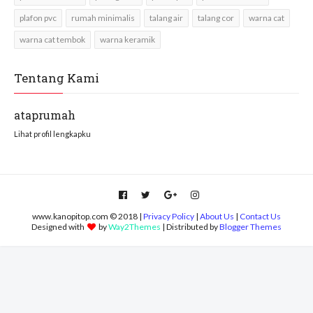
plafon pvc
rumah minimalis
talang air
talang cor
warna cat
warna cat tembok
warna keramik
Tentang Kami
ataprumah
Lihat profil lengkapku
www.kanopitop.com © 2018 |
Privacy Policy
|
About Us
|
Contact Us
Designed with
by
Way2Themes
| Distributed by
Blogger Themes