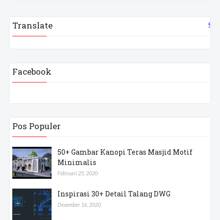
Translate
Sel
Facebook
Pos Populer
50+ Gambar Kanopi Teras Masjid Motif
Minimalis
Februari 25, 2020
Inspirasi 30+ Detail Talang DWG
Desember 16, 2020