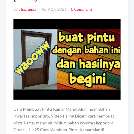
by
ataprumah
April 27, 2021
0 Comments
Cara Membuat Pintu Kamar Mandi Aluminium Bahan
Kwalitas Impor Bro, Video Paling Dicari! cara membuat
pintu kamar mandi aluminium bahan kwalitas impor bro
Durasi : 11:25 Cara Membuat Pintu Kamar Mandi