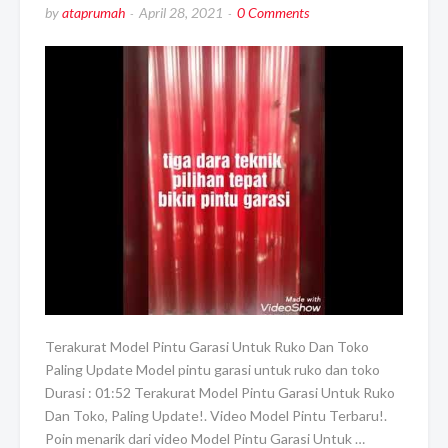
by
ataprumah
April 28, 2021
0 Comments
Terakurat Model Pintu Garasi Untuk Ruko Dan Toko
Paling Update Model pintu garasi untuk ruko dan toko
Durasi : 01:52 Terakurat Model Pintu Garasi Untuk Ruko
Dan Toko, Paling Update!. Video Model Pintu Terbaru!.
Poin menarik dari video Model Pintu Garasi Untuk …