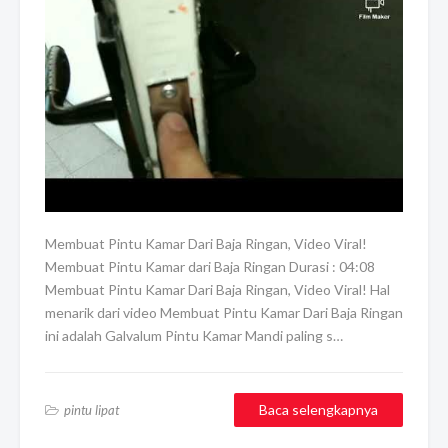
Membuat Pintu Kamar Dari Baja Ringan, Video Viral!
Membuat Pintu Kamar dari Baja Ringan Durasi : 04:08
Membuat Pintu Kamar Dari Baja Ringan, Video Viral! Hal
menarik dari video Membuat Pintu Kamar Dari Baja Ringan
ini adalah Galvalum Pintu Kamar Mandi paling s…
Baca selengkapnya
pintu lipat