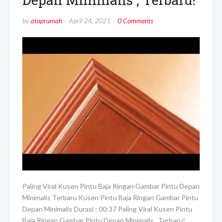
by
ataprumah
April 24, 2021
0 Comments
Paling Viral Kusen Pintu Baja Ringan Gambar Pintu Depan
Minimalis Terbaru Kusen Pintu Baja Ringan Gambar Pintu
Depan Minimalis Durasi : 00:37 Paling Viral Kusen Pintu
Baja Ringan Gambar Pintu Depan Minimalis , Terbaru!.