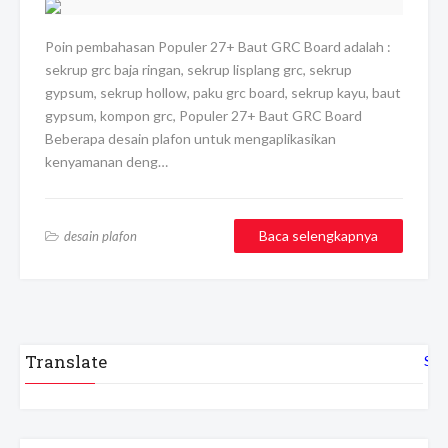
Poin pembahasan Populer 27+ Baut GRC Board adalah :
sekrup grc baja ringan, sekrup lisplang grc, sekrup
gypsum, sekrup hollow, paku grc board, sekrup kayu, baut
gypsum, kompon grc, Populer 27+ Baut GRC Board
Beberapa desain plafon untuk mengaplikasikan
kenyamanan deng…
Baca selengkapnya
desain plafon
Translate
Sel