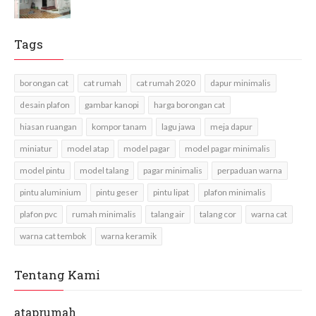
Tags
borongan cat
cat rumah
cat rumah 2020
dapur minimalis
desain plafon
gambar kanopi
harga borongan cat
hiasan ruangan
kompor tanam
lagu jawa
meja dapur
miniatur
model atap
model pagar
model pagar minimalis
model pintu
model talang
pagar minimalis
perpaduan warna
pintu aluminium
pintu geser
pintu lipat
plafon minimalis
plafon pvc
rumah minimalis
talang air
talang cor
warna cat
warna cat tembok
warna keramik
Tentang Kami
ataprumah