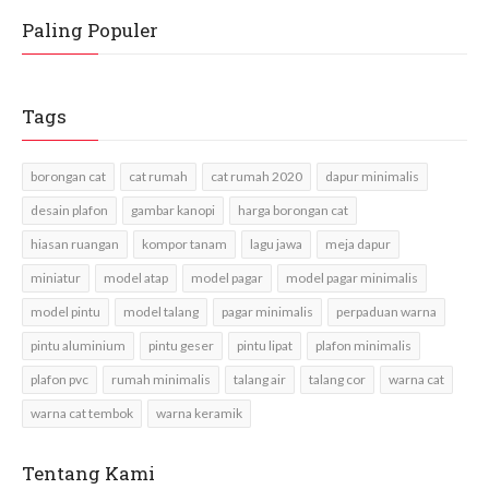
Paling Populer
Tags
borongan cat
cat rumah
cat rumah 2020
dapur minimalis
desain plafon
gambar kanopi
harga borongan cat
hiasan ruangan
kompor tanam
lagu jawa
meja dapur
miniatur
model atap
model pagar
model pagar minimalis
model pintu
model talang
pagar minimalis
perpaduan warna
pintu aluminium
pintu geser
pintu lipat
plafon minimalis
plafon pvc
rumah minimalis
talang air
talang cor
warna cat
warna cat tembok
warna keramik
Tentang Kami