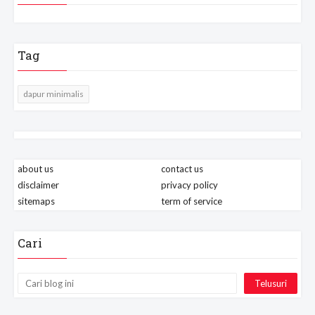
Tag
dapur minimalis
about us
contact us
disclaimer
privacy policy
sitemaps
term of service
Cari