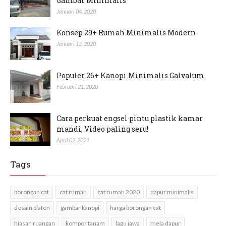
Gambar Minimalis
Januari 04, 2020
Konsep 29+ Rumah Minimalis Modern
Januari 15, 2020
Populer 26+ Kanopi Minimalis Galvalum
Februari 21, 2020
Cara perkuat engsel pintu plastik kamar
mandi, Video paling seru!
April 02, 2021
Tags
borongan cat
cat rumah
cat rumah 2020
dapur minimalis
desain plafon
gambar kanopi
harga borongan cat
hiasan ruangan
kompor tanam
lagu jawa
meja dapur