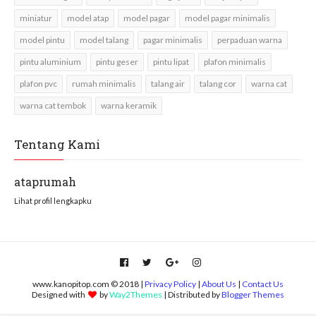
miniatur
model atap
model pagar
model pagar minimalis
model pintu
model talang
pagar minimalis
perpaduan warna
pintu aluminium
pintu geser
pintu lipat
plafon minimalis
plafon pvc
rumah minimalis
talang air
talang cor
warna cat
warna cat tembok
warna keramik
Tentang Kami
ataprumah
Lihat profil lengkapku
www.kanopitop.com © 2018 |
Privacy Policy
|
About Us
|
Contact Us
Designed with
by
Way2Themes
| Distributed by
Blogger Themes