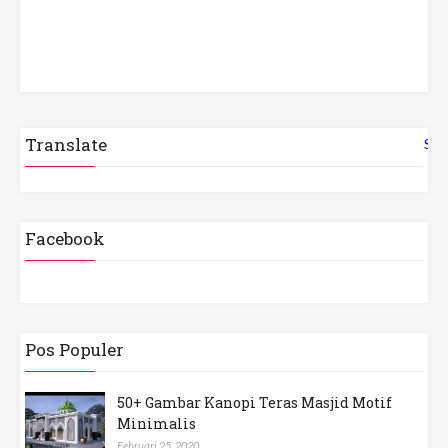
Translate
Sel
Facebook
Pos Populer
50+ Gambar Kanopi Teras Masjid Motif
Minimalis
Februari 25, 2020