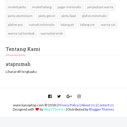
model pintu
model talang
pagar minimalis
perpaduan warna
pintu aluminium
pintu geser
pintu lipat
plafon minimalis
plafon pvc
rumah minimalis
talang air
talang cor
warna cat
warna cat tembok
warna keramik
Tentang Kami
ataprumah
Lihat profil lengkapku
www.kanopitop.com © 2018 |
Privacy Policy
|
About Us
|
Contact Us
Designed with
by
Way2Themes
| Distributed by
Blogger Themes