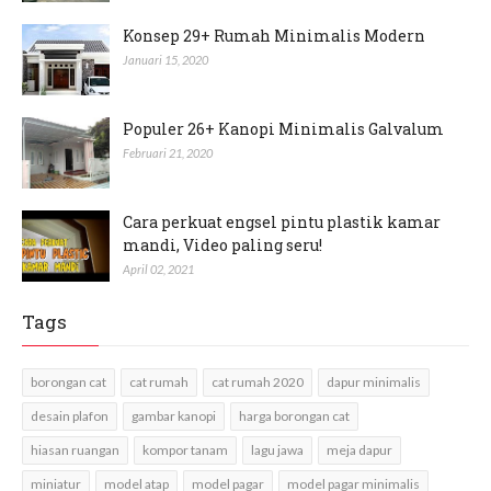
Konsep 29+ Rumah Minimalis Modern
Januari 15, 2020
Populer 26+ Kanopi Minimalis Galvalum
Februari 21, 2020
Cara perkuat engsel pintu plastik kamar
mandi, Video paling seru!
April 02, 2021
Tags
borongan cat
cat rumah
cat rumah 2020
dapur minimalis
desain plafon
gambar kanopi
harga borongan cat
hiasan ruangan
kompor tanam
lagu jawa
meja dapur
miniatur
model atap
model pagar
model pagar minimalis