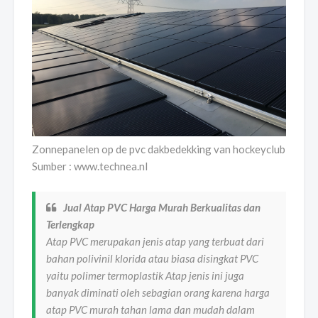
Zonnepanelen op de pvc dakbedekking van hockeyclub
Sumber : www.technea.nl
Jual Atap PVC Harga Murah Berkualitas dan
Terlengkap
Atap PVC merupakan jenis atap yang terbuat dari
bahan polivinil klorida atau biasa disingkat PVC
yaitu polimer termoplastik Atap jenis ini juga
banyak diminati oleh sebagian orang karena harga
atap PVC murah tahan lama dan mudah dalam