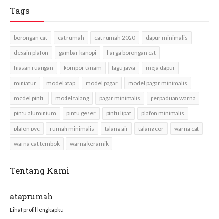
Tags
borongan cat
cat rumah
cat rumah 2020
dapur minimalis
desain plafon
gambar kanopi
harga borongan cat
hiasan ruangan
kompor tanam
lagu jawa
meja dapur
miniatur
model atap
model pagar
model pagar minimalis
model pintu
model talang
pagar minimalis
perpaduan warna
pintu aluminium
pintu geser
pintu lipat
plafon minimalis
plafon pvc
rumah minimalis
talang air
talang cor
warna cat
warna cat tembok
warna keramik
Tentang Kami
ataprumah
Lihat profil lengkapku