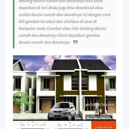
tentang desain rumah dan denahnya bisa anda
dapatkan di sini Anda juga bisa download atau
unduh desain rumah dan denahnya ini dengan cara
klik gambar tersebut dan silahkan di save di
komputer anda Gambar atau info tentang desain
rumah dan denahnya Kami dapatkan gambar
desain rumah dan denahnya