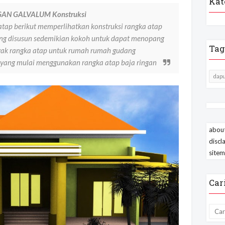
Kat
AN GALVALUM Konstruksi
ap berikut memperlihatkan konstruksi rangka atap
ng disusun sedemikian kokoh untuk dapat menopang
Tag
nyak rangka atap untuk rumah rumah gudang
 yang mulai menggunakan rangka atap baja ringan
dapu
about
discl
site
Car