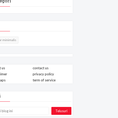
egori
r minimalis
 us
contact us
aimer
privacy policy
maps
term of service
i