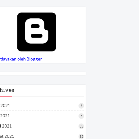
rdayakan oleh Blogger
hives
i 2021
5
 2021
5
l 2021
35
et 2021
35