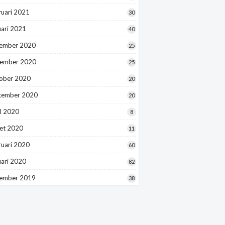
ruari 2021
30
uari 2021
40
ember 2020
25
ember 2020
25
ober 2020
20
tember 2020
20
l 2020
8
et 2020
11
ruari 2020
60
uari 2020
82
ember 2019
38