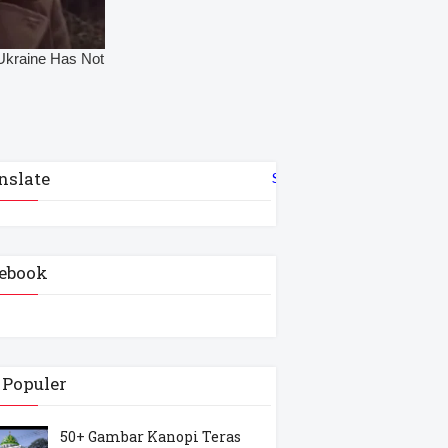
nslate
Select Language
▼
ebook
 Populer
50+ Gambar Kanopi Teras