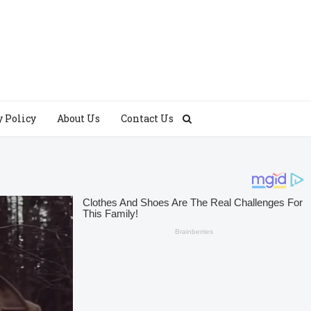
y Policy
About Us
Contact Us