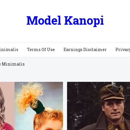
Model Kanopi
inimalis
Terms Of Use
Earnings Disclaimer
Privac
e Minimalis