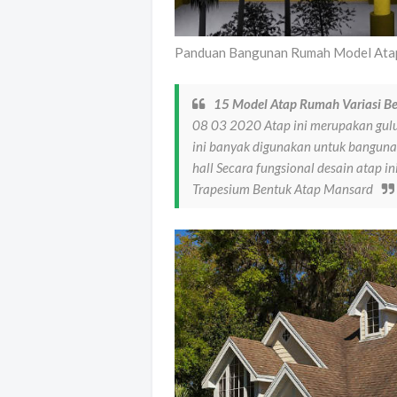
Panduan Bangunan Rumah Model Atap
15 Model Atap Rumah Variasi B
08 03 2020 Atap ini merupakan gulu
ini banyak digunakan untuk bangunan
hall Secara fungsional desain atap
Trapesium Bentuk Atap Mansard