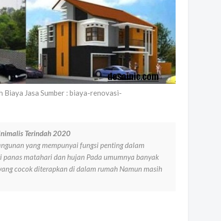
 Biaya Jasa Sumber : biaya-renovasi-
nimalis Terindah 2020
angunan yang mempunyai fungsi penting dalam
i panas matahari dan hujan Pada umumnya banyak
 yang cocok diterapkan di dalam rumah Namun masih