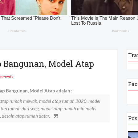
Tra
p Bangunan, Model Atap
mments
Fac
p Bangunan, Model Atap adalah :
l atap rumah mewah, model atap rumah 2020, model
tap rumah dari seng, model atap rumah minimalis
 desain atap rumah datar,
Pos